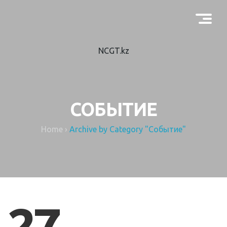
Men
NCGT.kz
СОБЫТИЕ
Home
›
Archive by Category "Событие"
27