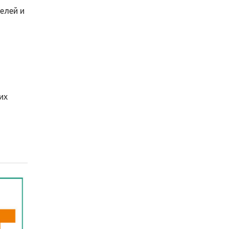
елей и
их