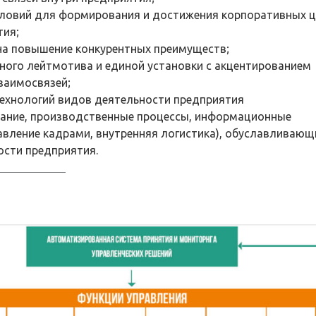
условий для формирования и достижения корпоративных ц
тия;
 на повышение конкурентных преимуществ;
иного лейтмотива и единой установки с акцентированием
заимосвязей;
технологий видов деятельности предприятия
ание, производственные процессы, информационные
авление кадрами, внутренняя логистика), обуславливающ
ости предприятия.
BADAN Mining