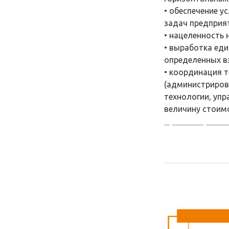
• обеспечение 
задач предприя
• нацеленность
• выработка ед
определенных в
• координация 
(администриров
технологии, упр
величину стоим
Презентация CE