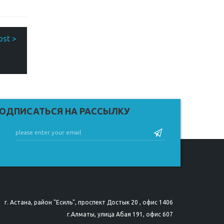
ОДПИСАТЬСЯ НА РАССЫЛКУ
г. Астана, район "Есиль", проспект Достык 20 , офис 1406
г.Алматы, улица Абая 191, офис 607