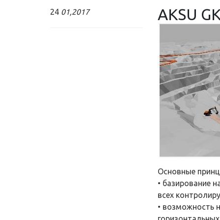
AKSU G
24
01,2017
Основные прин
• базирование 
всех контролир
• возможность 
горизонтальных 